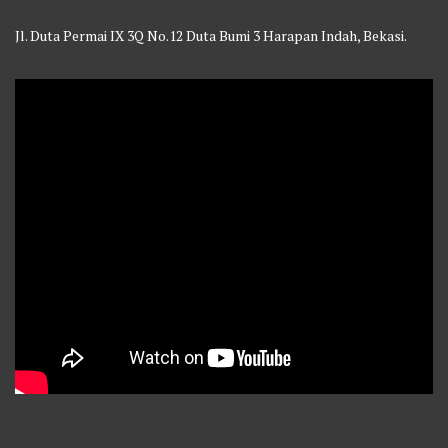
Jl. Duta Permai IX 3Q No.12 Duta Bumi 3 Harapan Indah, Bekasi.