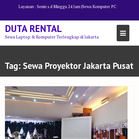
Skip
Layanan : Senin s.d Minggu 24 Jam |
Sewa Komputer PC
to
content
DUTA RENTAL
Sewa Laptop & Komputer Terlengkap di Jakarta
Tag:
Sewa Proyektor Jakarta Pusat