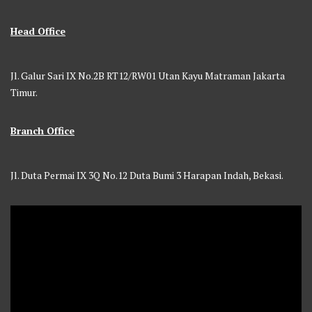
Head Office
Jl. Galur Sari IX No.2B RT12/RW01 Utan Kayu Matraman Jakarta
Timur.
Branch Office
Jl. Duta Permai IX 3Q No.12 Duta Bumi 3 Harapan Indah, Bekasi.