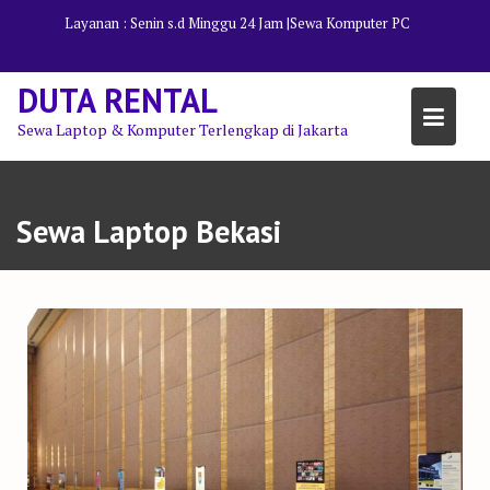
Skip
Layanan : Senin s.d Minggu 24 Jam |
Sewa Komputer PC
to
content
DUTA RENTAL
Sewa Laptop & Komputer Terlengkap di Jakarta
Sewa Laptop Bekasi