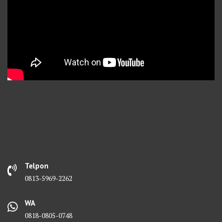
Telpon
0813-5969-2262
WA
0818-0805-0748