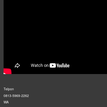
Telpon
0813-5969-2262
WA