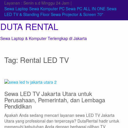
Skip
Layanan : Senin s.d Minggu 24 Jam |
to
Sewa Laptop
Sewa Komputer PC
Sewa PC ALL IN ONE
Sewa
content
LED TV & Standing Floor
Sewa Projector & Screen 70"
DUTA RENTAL
Sewa Laptop & Komputer Terlengkap di Jakarta
Tag:
Rental LED TV
Sewa LED TV Jakarta Utara untuk
Perusahaan, Pemerintah, dan Lembaga
Pendidikan
Apakah Anda sedang mencari layanan sewa LED TV Jakarta
Utara yang profesional dan terpercaya? DutaRental hadir untuk
memenuhi kebutuhan Anda dengan berbagai pilihan TV