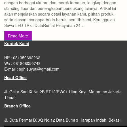
dengan berbagai ukuran dan merek ternama, lengkap dengan
standing floor dan perlengkapan pendukung lainnya. Artikel ini
akan menjelaskan secara detail layanan kami, pilihan produk,
serta alasan mengapa Anda harus memilih kami. Keunggulan
Sewa LED TV di DutaRental Pelayanan 24…
Read More
Kontak Kami
HP : 081359692262
Wa : 081808050748
E-mail : sgh.suyuti@gmail.com
Head Office
Jl. Galur Sari IX No.2B RT12/RW01 Utan Kayu Matraman Jakarta
Timur.
Branch Office
Jl. Duta Permai IX 3Q No.12 Duta Bumi 3 Harapan Indah, Bekasi.