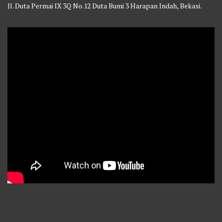
Jl. Duta Permai IX 3Q No.12 Duta Bumi 3 Harapan Indah, Bekasi.