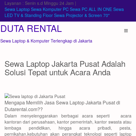
Skip
Layanan : Senin s.d Minggu 24 Jam |
to
Sewa Laptop
Sewa Komputer PC
Sewa PC ALL IN ONE
Sewa
content
LED TV & Standing Floor
Sewa Projector & Screen 70"
DUTA RENTAL
Sewa Laptop & Komputer Terlengkap di Jakarta
Sewa Laptop Jakarta Pusat Adalah
Solusi Tepat untuk Acara Anda
Mengapa Memilih Jasa Sewa Laptop Jakarta Pusat di
Dutarental.com??
Dalam menyelenggarakan berbagai acara seperti acara
kantoran dari perusahaan, kantor pemerintah, kantor swasta atau
lembaga pendidikan, hingga acara pribadi, pesta,
pernikahan,kebutuhan akan perangkat teknologi seperti laptop