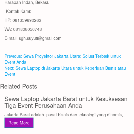
Harapan Indah, Bekasi.
-Kontak Kami:
HP: 081359692262
WA: 081808050748
E-mail: sgh.suyuti@gmail.com
Navigasi
Previous
Previous:
Sewa Proyektor Jakarta Utara: Solusi Terbaik untuk
pos
post:
Event Anda
Next
Next:
Sewa Laptop di Jakarta Utara untuk Keperluan Bisnis atau
post:
Event
Related Posts
Sewa Laptop Jakarta Barat untuk Kesuksesan
Tiga Event Perusahaan Anda
Jakarta Barat adalah pusat bisnis dan teknologi yang dinamis,...
Read More