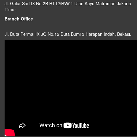
Jl. Galur Sari IX No.2B RT12/RW01 Utan Kayu Matraman Jakarta
Timur.
Branch Office
Jl. Duta Permai IX 3Q No.12 Duta Bumi 3 Harapan Indah, Bekasi.